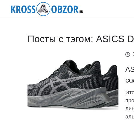
Посты с тэгом: ASICS D
AS
со
Это
про
лин
аль