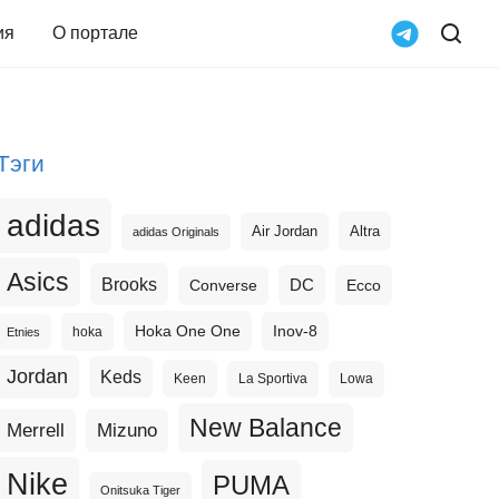
ия
О портале
Тэги
adidas
Altra
Air Jordan
adidas Originals
Asics
Brooks
DC
Ecco
Converse
Hoka One One
Inov-8
hoka
Etnies
Jordan
Keds
Keen
La Sportiva
Lowa
New Balance
Merrell
Mizuno
Nike
PUMA
Onitsuka Tiger