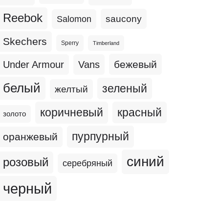
Reebok
Salomon
saucony
Skechers
Sperry
Timberland
бежевый
Under Armour
Vans
белый
зеленый
желтый
коричневый
красный
золото
пурпурный
оранжевый
синий
розовый
серебряный
черный