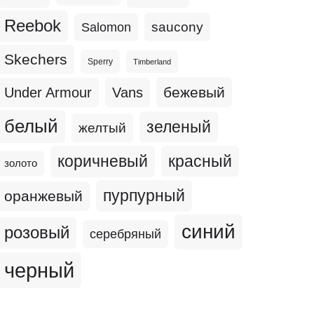
Reebok
Salomon
saucony
Skechers
Sperry
Timberland
бежевый
Under Armour
Vans
белый
зеленый
желтый
коричневый
красный
золото
пурпурный
оранжевый
синий
розовый
серебряный
черный