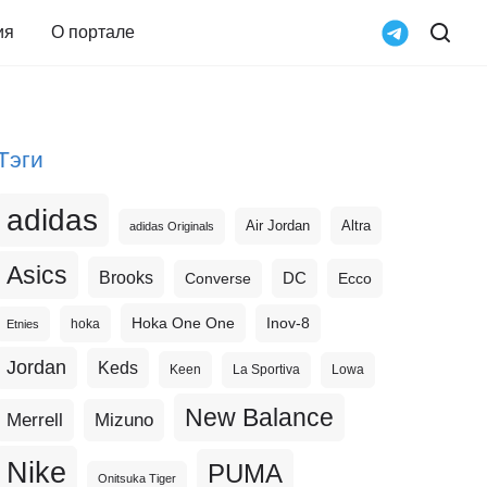
ия
О портале
Тэги
adidas
Altra
Air Jordan
adidas Originals
Asics
Brooks
DC
Ecco
Converse
Hoka One One
Inov-8
hoka
Etnies
Jordan
Keds
Keen
La Sportiva
Lowa
New Balance
Merrell
Mizuno
Nike
PUMA
Onitsuka Tiger