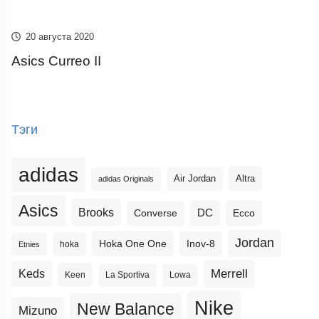
20 августа 2020
Asics Curreo II
Тэги
adidas
Altra
Air Jordan
adidas Originals
Asics
Brooks
DC
Ecco
Converse
Jordan
Hoka One One
Inov-8
hoka
Etnies
Merrell
Keds
Keen
La Sportiva
Lowa
Nike
New Balance
Mizuno