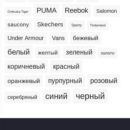
PUMA
Reebok
Salomon
Onitsuka Tiger
Skechers
saucony
Sperry
Timberland
бежевый
Under Armour
Vans
белый
зеленый
желтый
золото
коричневый
красный
пурпурный
розовый
оранжевый
черный
синий
серебряный