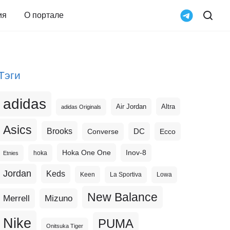
ия
О портале
Тэги
adidas
Altra
Air Jordan
adidas Originals
Asics
Brooks
DC
Ecco
Converse
Hoka One One
Inov-8
hoka
Etnies
Jordan
Keds
Keen
La Sportiva
Lowa
New Balance
Merrell
Mizuno
Nike
PUMA
Onitsuka Tiger