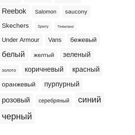
Reebok
Salomon
saucony
Skechers
Sperry
Timberland
бежевый
Under Armour
Vans
белый
зеленый
желтый
коричневый
красный
золото
пурпурный
оранжевый
синий
розовый
серебряный
черный