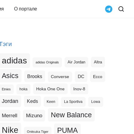
ия
О портале
Тэги
adidas
Altra
Air Jordan
adidas Originals
Asics
Brooks
DC
Ecco
Converse
Hoka One One
Inov-8
hoka
Etnies
Jordan
Keds
Keen
La Sportiva
Lowa
New Balance
Merrell
Mizuno
Nike
PUMA
Onitsuka Tiger