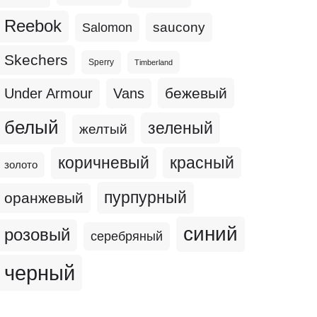
Reebok
Salomon
saucony
Skechers
Sperry
Timberland
бежевый
Under Armour
Vans
белый
зеленый
желтый
коричневый
красный
золото
пурпурный
оранжевый
синий
розовый
серебряный
черный