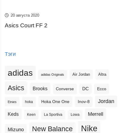
20 августа 2020
Asics Court FF 2
Тэги
adidas
Altra
Air Jordan
adidas Originals
Asics
Brooks
DC
Ecco
Converse
Jordan
Hoka One One
Inov-8
hoka
Etnies
Merrell
Keds
Keen
La Sportiva
Lowa
Nike
New Balance
Mizuno