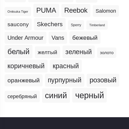
PUMA
Reebok
Salomon
Onitsuka Tiger
Skechers
saucony
Sperry
Timberland
бежевый
Under Armour
Vans
белый
зеленый
желтый
золото
коричневый
красный
пурпурный
розовый
оранжевый
черный
синий
серебряный