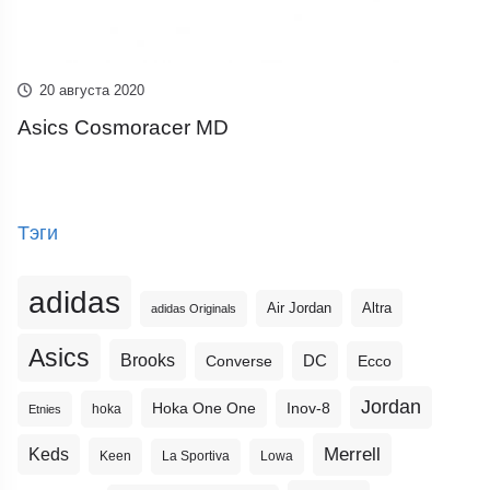
20 августа 2020
Asics Cosmoracer MD
Тэги
adidas
Altra
Air Jordan
adidas Originals
Asics
Brooks
DC
Ecco
Converse
Jordan
Hoka One One
Inov-8
hoka
Etnies
Merrell
Keds
Keen
La Sportiva
Lowa