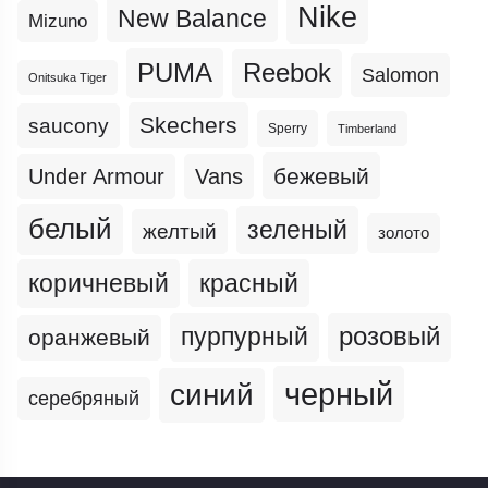
Nike
New Balance
Mizuno
PUMA
Reebok
Salomon
Onitsuka Tiger
Skechers
saucony
Sperry
Timberland
бежевый
Under Armour
Vans
белый
зеленый
желтый
золото
коричневый
красный
пурпурный
розовый
оранжевый
черный
синий
серебряный