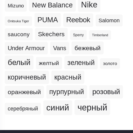
Nike
New Balance
Mizuno
PUMA
Reebok
Salomon
Onitsuka Tiger
Skechers
saucony
Sperry
Timberland
бежевый
Under Armour
Vans
белый
зеленый
желтый
золото
коричневый
красный
пурпурный
розовый
оранжевый
черный
синий
серебряный