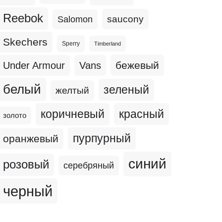
Reebok
Salomon
saucony
Skechers
Sperry
Timberland
бежевый
Under Armour
Vans
белый
зеленый
желтый
коричневый
красный
золото
пурпурный
оранжевый
синий
розовый
серебряный
черный