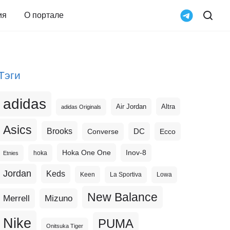
ия
О портале
Тэги
adidas
Altra
Air Jordan
adidas Originals
Asics
Brooks
DC
Ecco
Converse
Hoka One One
Inov-8
hoka
Etnies
Jordan
Keds
Keen
La Sportiva
Lowa
New Balance
Merrell
Mizuno
Nike
PUMA
Onitsuka Tiger