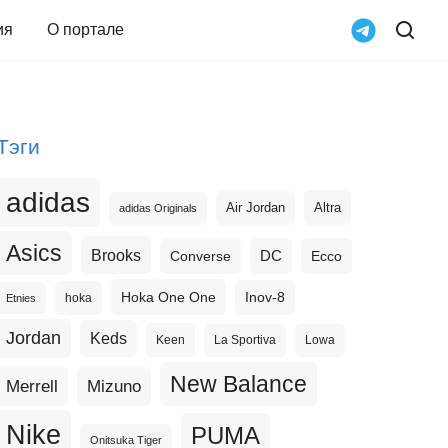
ия
О портале
Тэги
adidas
Altra
Air Jordan
adidas Originals
Asics
Brooks
DC
Ecco
Converse
Hoka One One
Inov-8
hoka
Etnies
Jordan
Keds
Keen
La Sportiva
Lowa
New Balance
Merrell
Mizuno
Nike
PUMA
Onitsuka Tiger