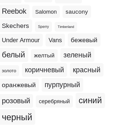
Reebok
Salomon
saucony
Skechers
Sperry
Timberland
бежевый
Under Armour
Vans
белый
зеленый
желтый
коричневый
красный
золото
пурпурный
оранжевый
синий
розовый
серебряный
черный