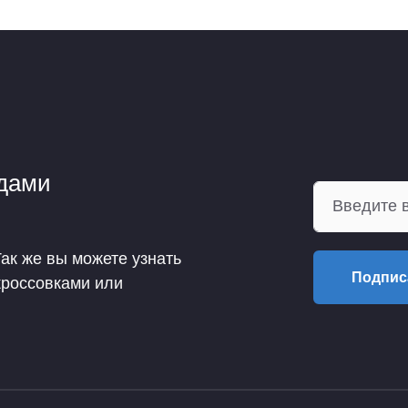
ндами
Так же вы можете узнать
Подпис
кроссовками или