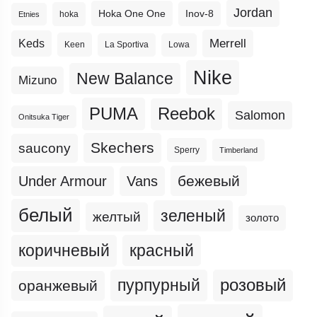
Jordan
Hoka One One
Inov-8
hoka
Etnies
Merrell
Keds
Keen
La Sportiva
Lowa
Nike
New Balance
Mizuno
PUMA
Reebok
Salomon
Onitsuka Tiger
Skechers
saucony
Sperry
Timberland
бежевый
Under Armour
Vans
белый
зеленый
желтый
золото
коричневый
красный
пурпурный
розовый
оранжевый