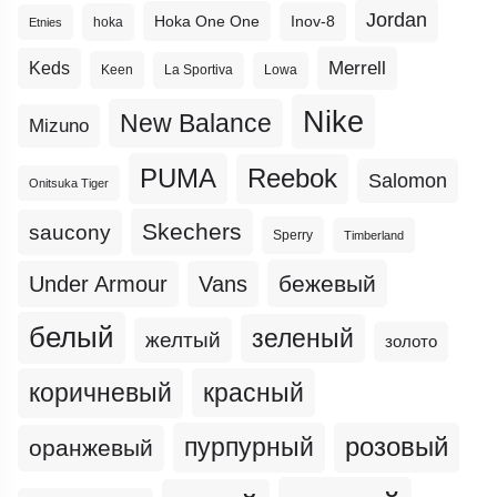
Jordan
Hoka One One
Inov-8
hoka
Etnies
Merrell
Keds
Keen
La Sportiva
Lowa
Nike
New Balance
Mizuno
PUMA
Reebok
Salomon
Onitsuka Tiger
Skechers
saucony
Sperry
Timberland
бежевый
Under Armour
Vans
белый
зеленый
желтый
золото
коричневый
красный
пурпурный
розовый
оранжевый