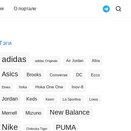
ия
О портале
Тэги
adidas
Altra
Air Jordan
adidas Originals
Asics
Brooks
DC
Ecco
Converse
Hoka One One
Inov-8
hoka
Etnies
Jordan
Keds
Keen
La Sportiva
Lowa
New Balance
Merrell
Mizuno
Nike
PUMA
Onitsuka Tiger