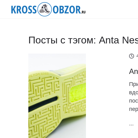
Посты с тэгом: Anta Nes
An
При
вдо
пос
пер
...