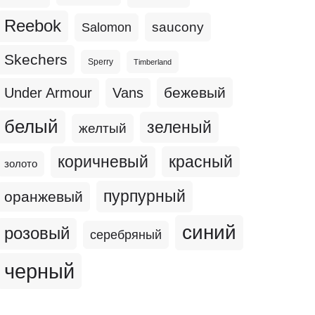
Reebok
Salomon
saucony
Skechers
Sperry
Timberland
бежевый
Under Armour
Vans
белый
зеленый
желтый
коричневый
красный
золото
пурпурный
оранжевый
синий
розовый
серебряный
черный