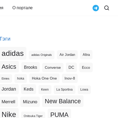
ия
О портале
Тэги
adidas
Altra
Air Jordan
adidas Originals
Asics
Brooks
DC
Ecco
Converse
Hoka One One
Inov-8
hoka
Etnies
Jordan
Keds
Keen
La Sportiva
Lowa
New Balance
Merrell
Mizuno
Nike
PUMA
Onitsuka Tiger