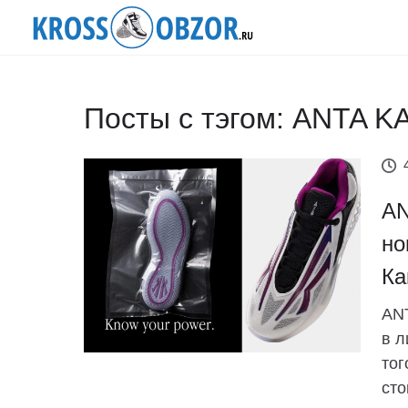
Посты с тэгом: ANTA KA
AN
но
Ка
ANT
в л
тог
сто