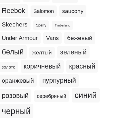
Reebok
Salomon
saucony
Skechers
Sperry
Timberland
бежевый
Under Armour
Vans
белый
зеленый
желтый
коричневый
красный
золото
пурпурный
оранжевый
синий
розовый
серебряный
черный