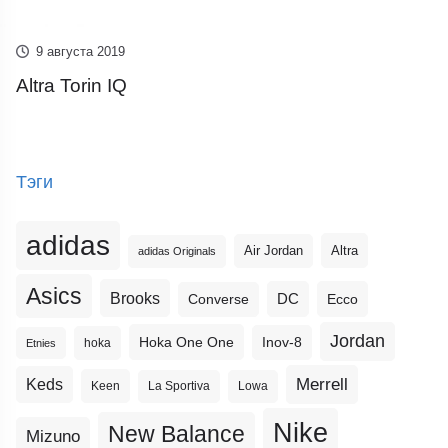
9 августа 2019
Altra Torin IQ
Тэги
adidas
Altra
Air Jordan
adidas Originals
Asics
Brooks
DC
Ecco
Converse
Jordan
Hoka One One
Inov-8
hoka
Etnies
Merrell
Keds
Keen
La Sportiva
Lowa
Nike
New Balance
Mizuno