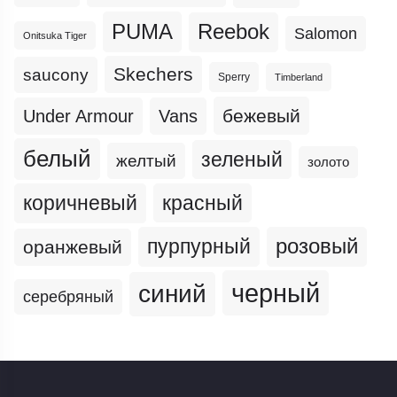
PUMA
Reebok
Salomon
Onitsuka Tiger
Skechers
saucony
Sperry
Timberland
бежевый
Under Armour
Vans
белый
зеленый
желтый
золото
коричневый
красный
пурпурный
розовый
оранжевый
черный
синий
серебряный