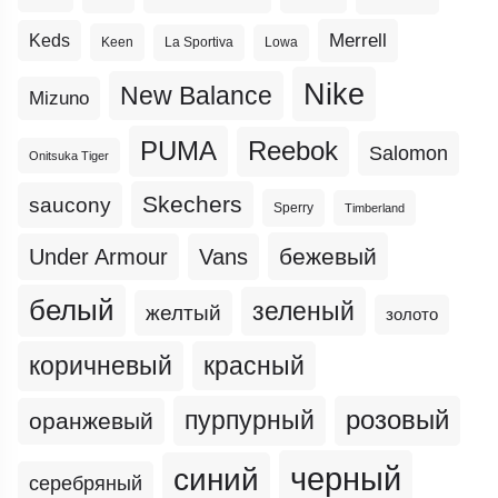
Merrell
Keds
Keen
La Sportiva
Lowa
Nike
New Balance
Mizuno
PUMA
Reebok
Salomon
Onitsuka Tiger
Skechers
saucony
Sperry
Timberland
бежевый
Under Armour
Vans
белый
зеленый
желтый
золото
коричневый
красный
пурпурный
розовый
оранжевый
черный
синий
серебряный