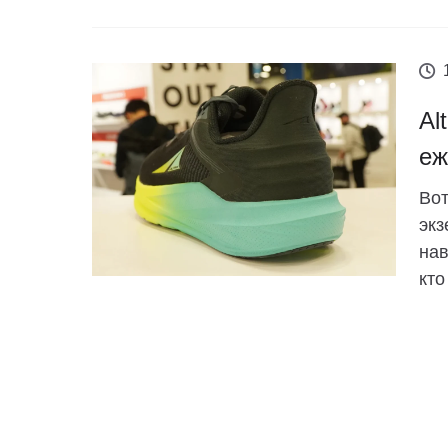
Al
еж
Вот
экз
нав
кто