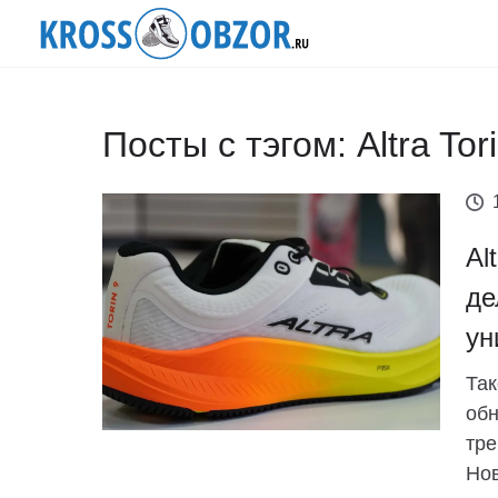
Посты с тэгом: Altra Tor
Al
де
ун
Так
обн
тре
Нов