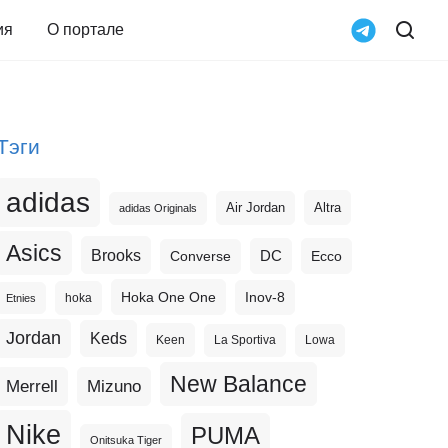
ия
О портале
Тэги
adidas
Altra
Air Jordan
adidas Originals
Asics
Brooks
DC
Ecco
Converse
Hoka One One
Inov-8
hoka
Etnies
Jordan
Keds
Keen
La Sportiva
Lowa
New Balance
Merrell
Mizuno
Nike
PUMA
Onitsuka Tiger