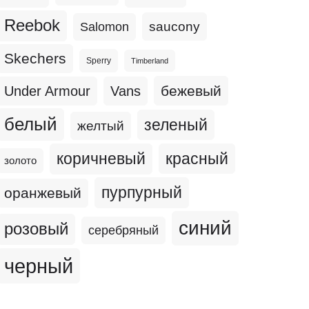
Reebok
Salomon
saucony
Skechers
Sperry
Timberland
бежевый
Under Armour
Vans
белый
зеленый
желтый
коричневый
красный
золото
пурпурный
оранжевый
синий
розовый
серебряный
черный