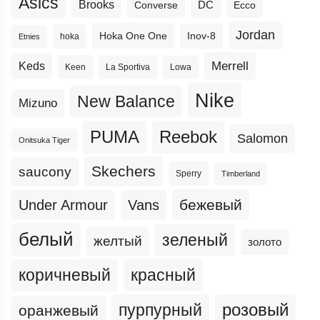
Asics
Brooks
DC
Ecco
Converse
Jordan
Hoka One One
Inov-8
hoka
Etnies
Merrell
Keds
Keen
La Sportiva
Lowa
Nike
New Balance
Mizuno
PUMA
Reebok
Salomon
Onitsuka Tiger
Skechers
saucony
Sperry
Timberland
бежевый
Under Armour
Vans
белый
зеленый
желтый
золото
коричневый
красный
пурпурный
розовый
оранжевый