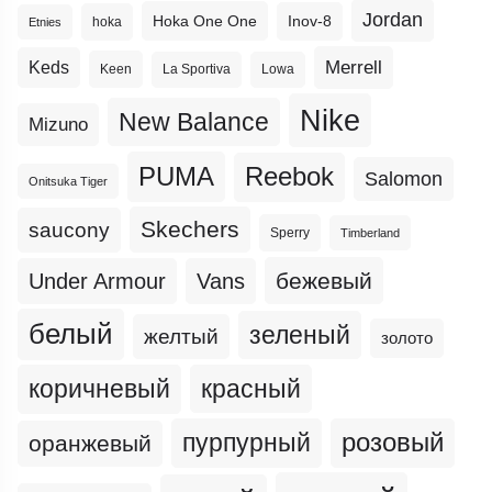
Jordan
Hoka One One
Inov-8
hoka
Etnies
Merrell
Keds
Keen
La Sportiva
Lowa
Nike
New Balance
Mizuno
PUMA
Reebok
Salomon
Onitsuka Tiger
Skechers
saucony
Sperry
Timberland
бежевый
Under Armour
Vans
белый
зеленый
желтый
золото
коричневый
красный
пурпурный
розовый
оранжевый