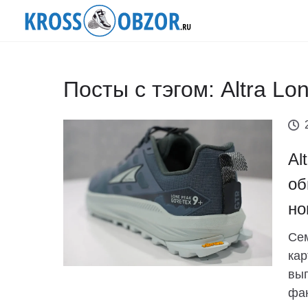
Посты с тэгом: Altra L
Al
об
но
Сем
кар
вып
фан