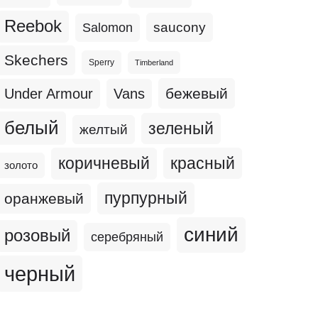
Reebok
Salomon
saucony
Skechers
Sperry
Timberland
бежевый
Under Armour
Vans
белый
зеленый
желтый
коричневый
красный
золото
пурпурный
оранжевый
синий
розовый
серебряный
черный