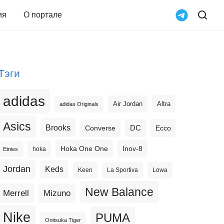
ия
О портале
Тэги
adidas
Altra
Air Jordan
adidas Originals
Asics
Brooks
DC
Ecco
Converse
Hoka One One
Inov-8
hoka
Etnies
Jordan
Keds
Keen
La Sportiva
Lowa
New Balance
Merrell
Mizuno
Nike
PUMA
Onitsuka Tiger