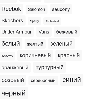
Reebok
Salomon
saucony
Skechers
Sperry
Timberland
бежевый
Under Armour
Vans
белый
зеленый
желтый
коричневый
красный
золото
пурпурный
оранжевый
синий
розовый
серебряный
черный