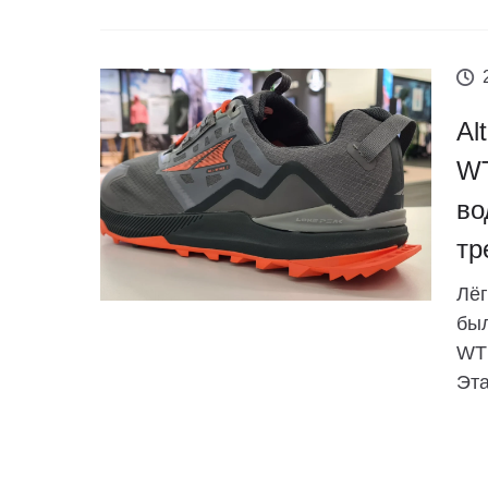
Al
WT
во
тр
Лёг
был
WTH
Эта