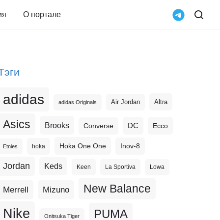
ия
О портале
Тэги
adidas
Altra
Air Jordan
adidas Originals
Asics
Brooks
DC
Ecco
Converse
Hoka One One
Inov-8
hoka
Etnies
Jordan
Keds
Keen
La Sportiva
Lowa
New Balance
Merrell
Mizuno
Nike
PUMA
Onitsuka Tiger