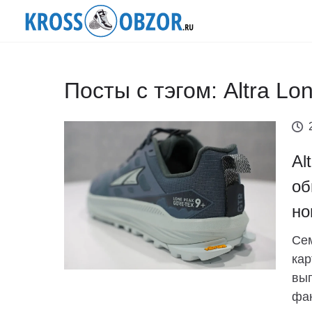
Посты с тэгом: Altra Lo
Al
об
но
Сем
кар
вып
фан