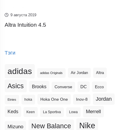
9 августа 2019
Altra Intuition 4.5
Тэги
adidas
Altra
Air Jordan
adidas Originals
Asics
Brooks
DC
Ecco
Converse
Jordan
Hoka One One
Inov-8
hoka
Etnies
Merrell
Keds
Keen
La Sportiva
Lowa
Nike
New Balance
Mizuno