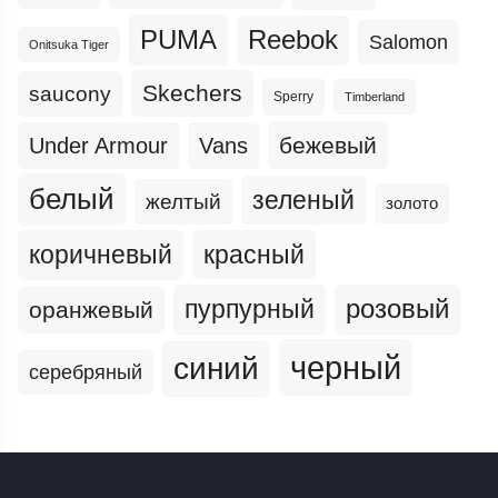
PUMA
Reebok
Salomon
Onitsuka Tiger
Skechers
saucony
Sperry
Timberland
бежевый
Under Armour
Vans
белый
зеленый
желтый
золото
коричневый
красный
пурпурный
розовый
оранжевый
черный
синий
серебряный