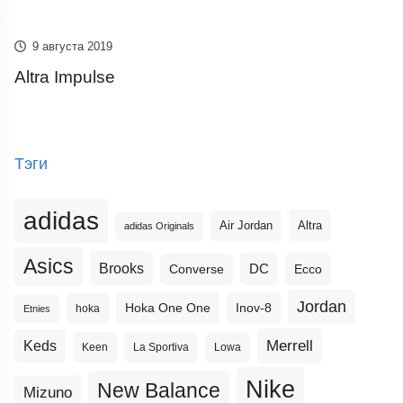
9 августа 2019
Altra Impulse
Тэги
adidas
Altra
Air Jordan
adidas Originals
Asics
Brooks
DC
Ecco
Converse
Jordan
Hoka One One
Inov-8
hoka
Etnies
Merrell
Keds
Keen
La Sportiva
Lowa
Nike
New Balance
Mizuno