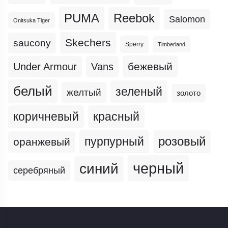
PUMA
Reebok
Salomon
Onitsuka Tiger
Skechers
saucony
Sperry
Timberland
бежевый
Under Armour
Vans
белый
зеленый
желтый
золото
коричневый
красный
пурпурный
розовый
оранжевый
черный
синий
серебряный