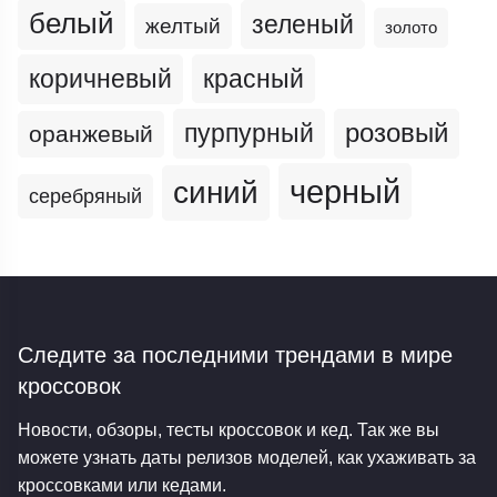
белый
зеленый
желтый
золото
коричневый
красный
пурпурный
розовый
оранжевый
черный
синий
серебряный
Следите за последними трендами
в мире
кроссовок
Новости, обзоры, тесты кроссовок и кед. Так же вы
можете узнать даты релизов моделей, как ухаживать за
кроссовками или кедами.