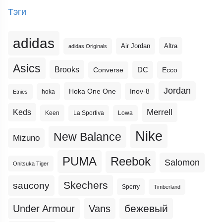
Тэги
adidas
Altra
Air Jordan
adidas Originals
Asics
Brooks
DC
Ecco
Converse
Jordan
Hoka One One
Inov-8
hoka
Etnies
Merrell
Keds
Keen
La Sportiva
Lowa
Nike
New Balance
Mizuno
PUMA
Reebok
Salomon
Onitsuka Tiger
Skechers
saucony
Sperry
Timberland
бежевый
Under Armour
Vans