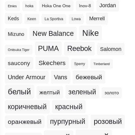
Jordan
Hoka One One
Inov-8
hoka
Etnies
Merrell
Keds
Keen
La Sportiva
Lowa
Nike
New Balance
Mizuno
PUMA
Reebok
Salomon
Onitsuka Tiger
Skechers
saucony
Sperry
Timberland
бежевый
Under Armour
Vans
белый
зеленый
желтый
золото
коричневый
красный
пурпурный
розовый
оранжевый