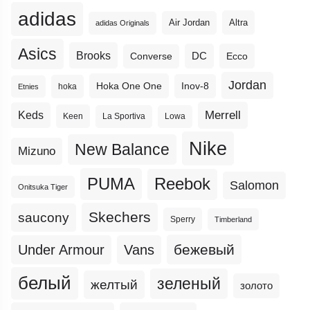
adidas
Altra
Air Jordan
adidas Originals
Asics
Brooks
DC
Ecco
Converse
Jordan
Hoka One One
Inov-8
hoka
Etnies
Merrell
Keds
Keen
La Sportiva
Lowa
Nike
New Balance
Mizuno
PUMA
Reebok
Salomon
Onitsuka Tiger
Skechers
saucony
Sperry
Timberland
бежевый
Under Armour
Vans
белый
зеленый
желтый
золото