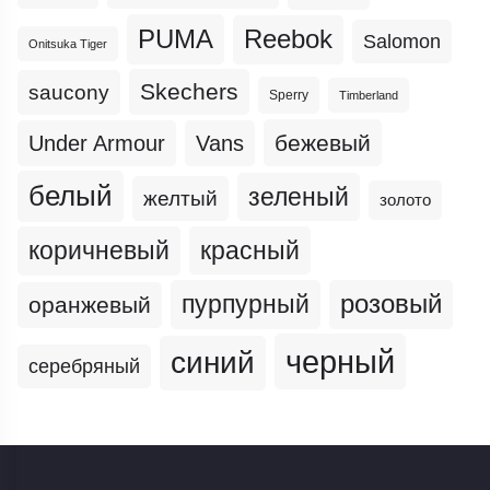
PUMA
Reebok
Salomon
Onitsuka Tiger
Skechers
saucony
Sperry
Timberland
бежевый
Under Armour
Vans
белый
зеленый
желтый
золото
коричневый
красный
пурпурный
розовый
оранжевый
черный
синий
серебряный