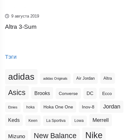
9 августа 2019
Altra 3-Sum
Тэги
adidas
Altra
Air Jordan
adidas Originals
Asics
Brooks
DC
Ecco
Converse
Jordan
Hoka One One
Inov-8
hoka
Etnies
Merrell
Keds
Keen
La Sportiva
Lowa
Nike
New Balance
Mizuno