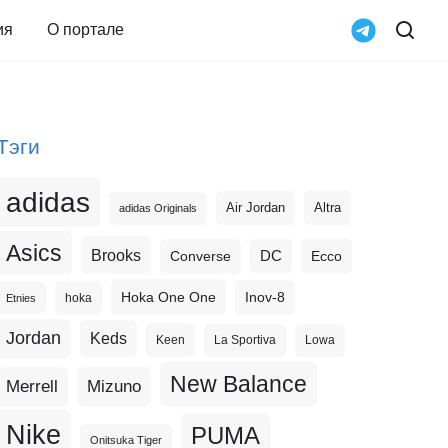
ия
О портале
Тэги
adidas
Altra
Air Jordan
adidas Originals
Asics
Brooks
DC
Ecco
Converse
Hoka One One
Inov-8
hoka
Etnies
Jordan
Keds
Keen
La Sportiva
Lowa
New Balance
Merrell
Mizuno
Nike
PUMA
Onitsuka Tiger