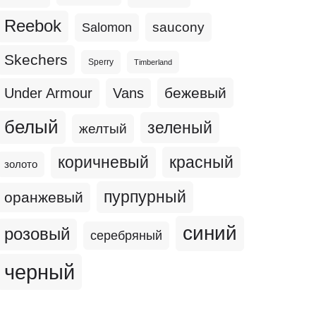
Reebok
Salomon
saucony
Skechers
Sperry
Timberland
бежевый
Under Armour
Vans
белый
зеленый
желтый
коричневый
красный
золото
пурпурный
оранжевый
синий
розовый
серебряный
черный