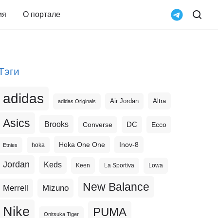
ия
О портале
Тэги
adidas
Altra
Air Jordan
adidas Originals
Asics
Brooks
DC
Ecco
Converse
Hoka One One
Inov-8
hoka
Etnies
Jordan
Keds
Keen
La Sportiva
Lowa
New Balance
Merrell
Mizuno
Nike
PUMA
Onitsuka Tiger