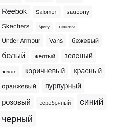
Reebok
Salomon
saucony
Skechers
Sperry
Timberland
бежевый
Under Armour
Vans
белый
зеленый
желтый
коричневый
красный
золото
пурпурный
оранжевый
синий
розовый
серебряный
черный