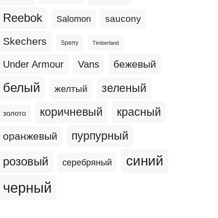
Reebok
Salomon
saucony
Skechers
Sperry
Timberland
бежевый
Under Armour
Vans
белый
зеленый
желтый
коричневый
красный
золото
пурпурный
оранжевый
синий
розовый
серебряный
черный