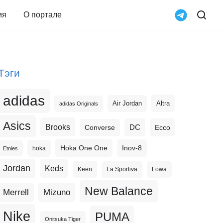
ия
О портале
Тэги
adidas
Altra
Air Jordan
adidas Originals
Asics
Brooks
DC
Ecco
Converse
Hoka One One
Inov-8
hoka
Etnies
Jordan
Keds
Keen
La Sportiva
Lowa
New Balance
Merrell
Mizuno
Nike
PUMA
Onitsuka Tiger