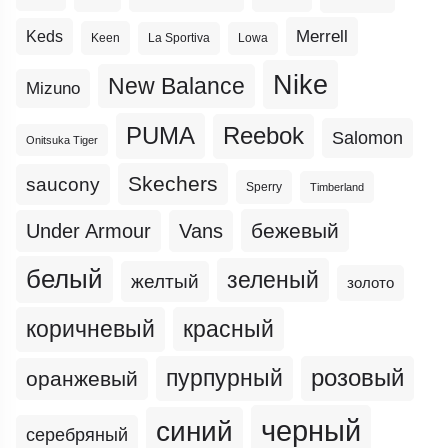
Merrell
Keds
Keen
La Sportiva
Lowa
Nike
New Balance
Mizuno
PUMA
Reebok
Salomon
Onitsuka Tiger
Skechers
saucony
Sperry
Timberland
бежевый
Under Armour
Vans
белый
зеленый
желтый
золото
коричневый
красный
пурпурный
розовый
оранжевый
черный
синий
серебряный