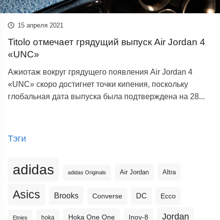
15 апреля 2021
Titolo отмечает грядущий выпуск Air Jordan 4
«UNC»
Ажиотаж вокруг грядущего появления Air Jordan 4
«UNC» скоро достигнет точки кипения, поскольку
глобальная дата выпуска была подтверждена на 28...
Тэги
adidas
Altra
Air Jordan
adidas Originals
Asics
Brooks
DC
Ecco
Converse
Jordan
Hoka One One
Inov-8
hoka
Etnies