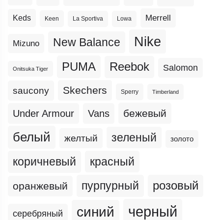
Merrell
Keds
Keen
La Sportiva
Lowa
Nike
New Balance
Mizuno
PUMA
Reebok
Salomon
Onitsuka Tiger
Skechers
saucony
Sperry
Timberland
бежевый
Under Armour
Vans
белый
зеленый
желтый
золото
коричневый
красный
пурпурный
розовый
оранжевый
черный
синий
серебряный