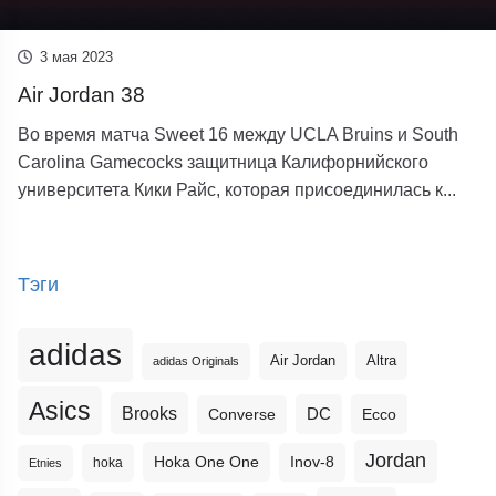
3 мая 2023
Air Jordan 38
Во время матча Sweet 16 между UCLA Bruins и South
Carolina Gamecocks защитница Калифорнийского
университета Кики Райс, которая присоединилась к...
Тэги
adidas
Altra
Air Jordan
adidas Originals
Asics
Brooks
DC
Ecco
Converse
Jordan
Hoka One One
Inov-8
hoka
Etnies