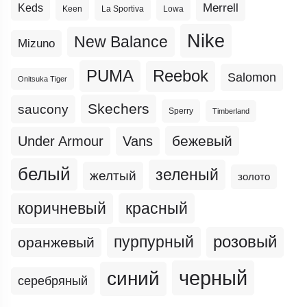
Merrell
Keds
Keen
La Sportiva
Lowa
Nike
New Balance
Mizuno
PUMA
Reebok
Salomon
Onitsuka Tiger
Skechers
saucony
Sperry
Timberland
бежевый
Under Armour
Vans
белый
зеленый
желтый
золото
коричневый
красный
пурпурный
розовый
оранжевый
черный
синий
серебряный