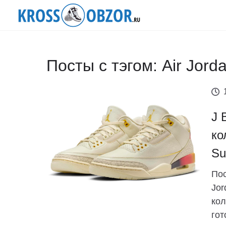
Посты с тэгом: Air Jord
J 
ко
Su
Пос
Jor
кол
гот