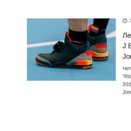
Ле
J 
Jo
Чет
"Ri
202
Jor