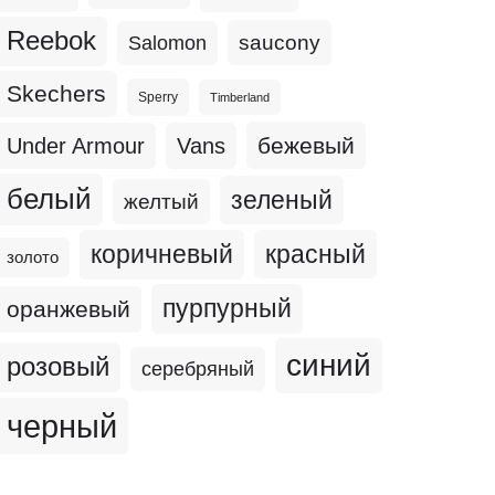
Reebok
Salomon
saucony
Skechers
Sperry
Timberland
бежевый
Under Armour
Vans
белый
зеленый
желтый
коричневый
красный
золото
пурпурный
оранжевый
синий
розовый
серебряный
черный