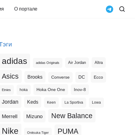
ия
О портале
Тэги
adidas
Altra
Air Jordan
adidas Originals
Asics
Brooks
DC
Ecco
Converse
Hoka One One
Inov-8
hoka
Etnies
Jordan
Keds
Keen
La Sportiva
Lowa
New Balance
Merrell
Mizuno
Nike
PUMA
Onitsuka Tiger