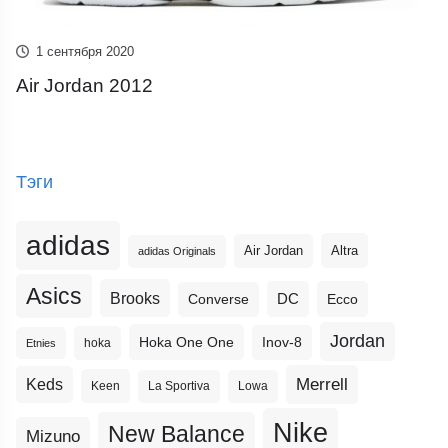
1 сентября 2020
Air Jordan 2012
Тэги
adidas
Altra
Air Jordan
adidas Originals
Asics
Brooks
DC
Ecco
Converse
Jordan
Hoka One One
Inov-8
hoka
Etnies
Merrell
Keds
Keen
La Sportiva
Lowa
Nike
New Balance
Mizuno