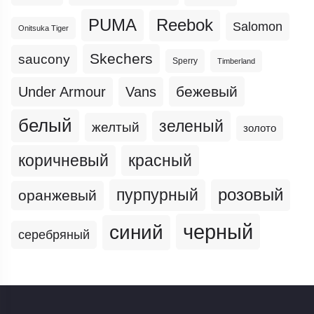
PUMA
Reebok
Salomon
Onitsuka Tiger
Skechers
saucony
Sperry
Timberland
бежевый
Under Armour
Vans
белый
зеленый
желтый
золото
коричневый
красный
пурпурный
розовый
оранжевый
черный
синий
серебряный