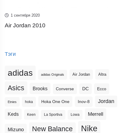
1 сентября 2020
Air Jordan 2010
Тэги
adidas
Altra
Air Jordan
adidas Originals
Asics
Brooks
DC
Ecco
Converse
Jordan
Hoka One One
Inov-8
hoka
Etnies
Merrell
Keds
Keen
La Sportiva
Lowa
Nike
New Balance
Mizuno