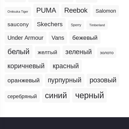
PUMA
Reebok
Salomon
Onitsuka Tiger
Skechers
saucony
Sperry
Timberland
бежевый
Under Armour
Vans
белый
зеленый
желтый
золото
коричневый
красный
пурпурный
розовый
оранжевый
черный
синий
серебряный