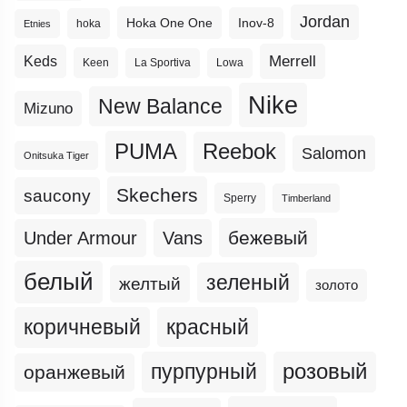
Jordan
Hoka One One
Inov-8
hoka
Etnies
Merrell
Keds
Keen
La Sportiva
Lowa
Nike
New Balance
Mizuno
PUMA
Reebok
Salomon
Onitsuka Tiger
Skechers
saucony
Sperry
Timberland
бежевый
Under Armour
Vans
белый
зеленый
желтый
золото
коричневый
красный
пурпурный
розовый
оранжевый