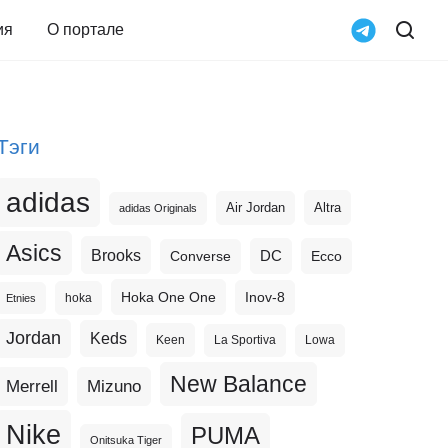
ия
О портале
Тэги
adidas
Altra
Air Jordan
adidas Originals
Asics
Brooks
DC
Ecco
Converse
Hoka One One
Inov-8
hoka
Etnies
Jordan
Keds
Keen
La Sportiva
Lowa
New Balance
Merrell
Mizuno
Nike
PUMA
Onitsuka Tiger