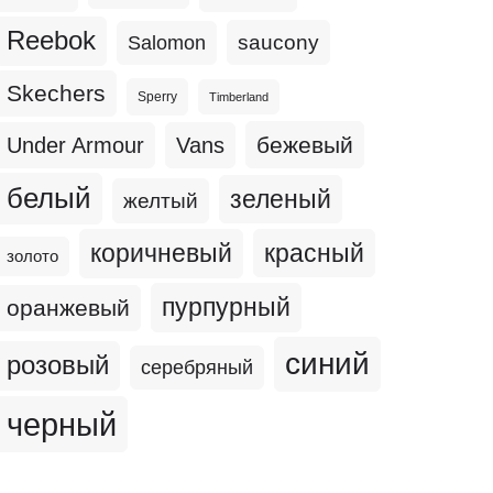
Reebok
Salomon
saucony
Skechers
Sperry
Timberland
бежевый
Under Armour
Vans
белый
зеленый
желтый
коричневый
красный
золото
пурпурный
оранжевый
синий
розовый
серебряный
черный