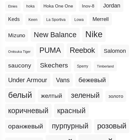
Jordan
Hoka One One
Inov-8
hoka
Etnies
Merrell
Keds
Keen
La Sportiva
Lowa
Nike
New Balance
Mizuno
PUMA
Reebok
Salomon
Onitsuka Tiger
Skechers
saucony
Sperry
Timberland
бежевый
Under Armour
Vans
белый
зеленый
желтый
золото
коричневый
красный
пурпурный
розовый
оранжевый