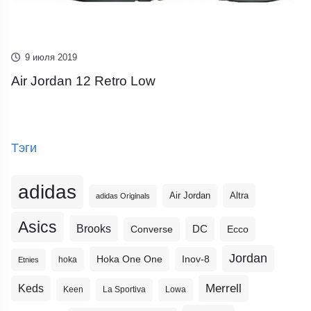
9 июля 2019
Air Jordan 12 Retro Low
Тэги
adidas
Altra
Air Jordan
adidas Originals
Asics
Brooks
DC
Ecco
Converse
Jordan
Hoka One One
Inov-8
hoka
Etnies
Merrell
Keds
Keen
La Sportiva
Lowa