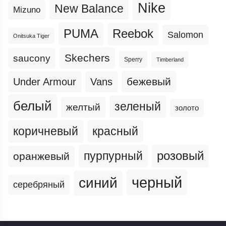
Nike
New Balance
Mizuno
PUMA
Reebok
Salomon
Onitsuka Tiger
Skechers
saucony
Sperry
Timberland
бежевый
Under Armour
Vans
белый
зеленый
желтый
золото
коричневый
красный
пурпурный
розовый
оранжевый
черный
синий
серебряный