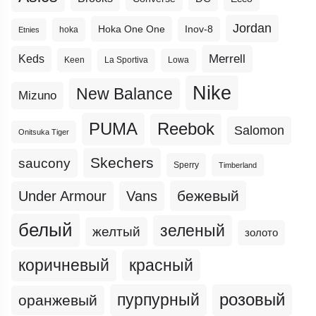
Jordan
Hoka One One
Inov-8
hoka
Etnies
Merrell
Keds
Keen
La Sportiva
Lowa
Nike
New Balance
Mizuno
PUMA
Reebok
Salomon
Onitsuka Tiger
Skechers
saucony
Sperry
Timberland
бежевый
Under Armour
Vans
белый
зеленый
желтый
золото
коричневый
красный
пурпурный
розовый
оранжевый