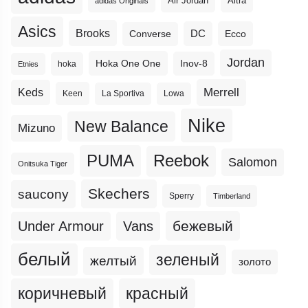
Altra
Air Jordan
adidas Originals
Asics
Brooks
DC
Ecco
Converse
Jordan
Hoka One One
Inov-8
hoka
Etnies
Merrell
Keds
Keen
La Sportiva
Lowa
Nike
New Balance
Mizuno
PUMA
Reebok
Salomon
Onitsuka Tiger
Skechers
saucony
Sperry
Timberland
бежевый
Under Armour
Vans
белый
зеленый
желтый
золото
коричневый
красный