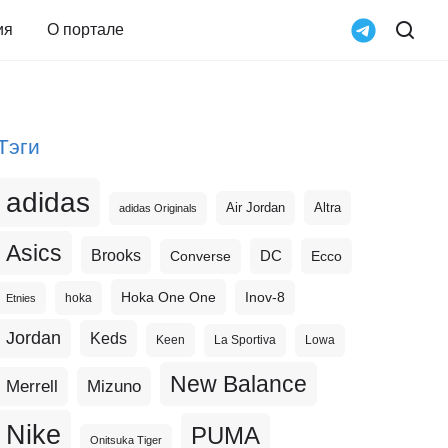
ия
О портале
Тэги
adidas
Altra
Air Jordan
adidas Originals
Asics
Brooks
DC
Ecco
Converse
Hoka One One
Inov-8
hoka
Etnies
Jordan
Keds
Keen
La Sportiva
Lowa
New Balance
Merrell
Mizuno
Nike
PUMA
Onitsuka Tiger