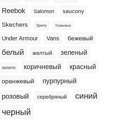
Reebok
Salomon
saucony
Skechers
Sperry
Timberland
бежевый
Under Armour
Vans
белый
зеленый
желтый
коричневый
красный
золото
пурпурный
оранжевый
синий
розовый
серебряный
черный