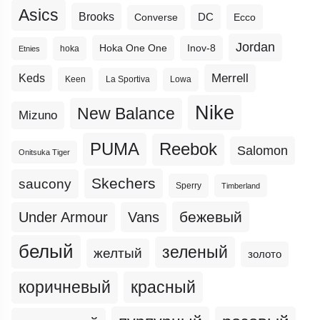
Asics
Brooks
DC
Ecco
Converse
Jordan
Hoka One One
Inov-8
hoka
Etnies
Merrell
Keds
Keen
La Sportiva
Lowa
Nike
New Balance
Mizuno
PUMA
Reebok
Salomon
Onitsuka Tiger
Skechers
saucony
Sperry
Timberland
бежевый
Under Armour
Vans
белый
зеленый
желтый
золото
коричневый
красный