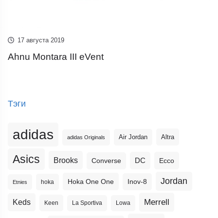
17 августа 2019
Ahnu Montara III eVent
Тэги
adidas
Altra
Air Jordan
adidas Originals
Asics
Brooks
DC
Ecco
Converse
Jordan
Hoka One One
Inov-8
hoka
Etnies
Merrell
Keds
Keen
La Sportiva
Lowa