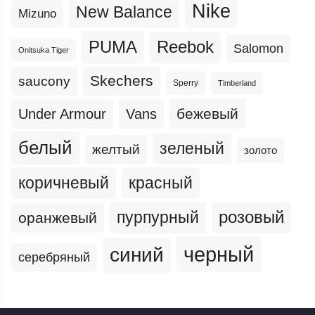
Nike
New Balance
Mizuno
PUMA
Reebok
Salomon
Onitsuka Tiger
Skechers
saucony
Sperry
Timberland
бежевый
Under Armour
Vans
белый
зеленый
желтый
золото
коричневый
красный
пурпурный
розовый
оранжевый
черный
синий
серебряный