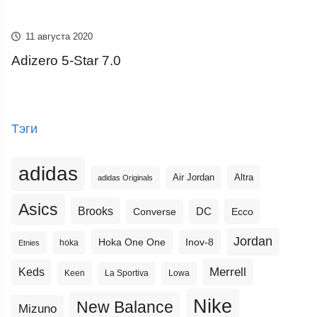
11 августа 2020
Adizero 5-Star 7.0
Тэги
adidas
Altra
Air Jordan
adidas Originals
Asics
Brooks
DC
Ecco
Converse
Jordan
Hoka One One
Inov-8
hoka
Etnies
Merrell
Keds
Keen
La Sportiva
Lowa
Nike
New Balance
Mizuno