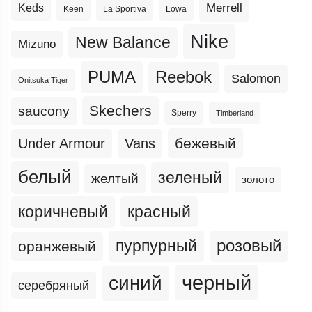
Merrell
Keds
Keen
La Sportiva
Lowa
Nike
New Balance
Mizuno
PUMA
Reebok
Salomon
Onitsuka Tiger
Skechers
saucony
Sperry
Timberland
бежевый
Under Armour
Vans
белый
зеленый
желтый
золото
коричневый
красный
пурпурный
розовый
оранжевый
черный
синий
серебряный