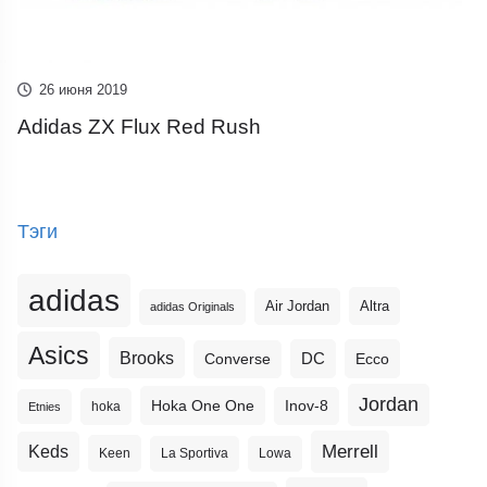
26 июня 2019
Adidas ZX Flux Red Rush
Тэги
adidas
Altra
Air Jordan
adidas Originals
Asics
Brooks
DC
Ecco
Converse
Jordan
Hoka One One
Inov-8
hoka
Etnies
Merrell
Keds
Keen
La Sportiva
Lowa