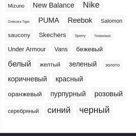
Nike
New Balance
Mizuno
PUMA
Reebok
Salomon
Onitsuka Tiger
Skechers
saucony
Sperry
Timberland
бежевый
Under Armour
Vans
белый
зеленый
желтый
золото
коричневый
красный
пурпурный
розовый
оранжевый
черный
синий
серебряный