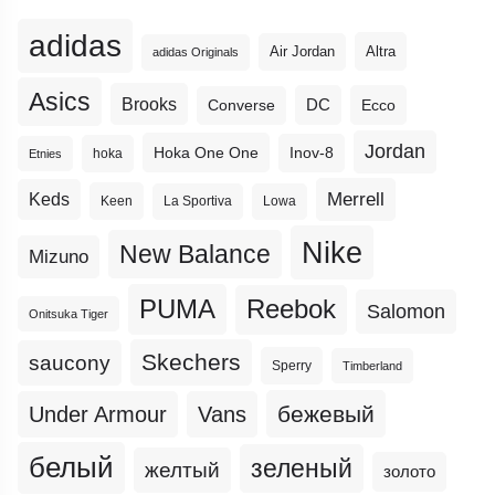
adidas
Altra
Air Jordan
adidas Originals
Asics
Brooks
DC
Ecco
Converse
Jordan
Hoka One One
Inov-8
hoka
Etnies
Merrell
Keds
Keen
La Sportiva
Lowa
Nike
New Balance
Mizuno
PUMA
Reebok
Salomon
Onitsuka Tiger
Skechers
saucony
Sperry
Timberland
бежевый
Under Armour
Vans
белый
зеленый
желтый
золото