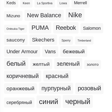
Merrell
Keds
Keen
La Sportiva
Lowa
Nike
New Balance
Mizuno
PUMA
Reebok
Salomon
Onitsuka Tiger
Skechers
saucony
Sperry
Timberland
бежевый
Under Armour
Vans
белый
зеленый
желтый
золото
коричневый
красный
пурпурный
розовый
оранжевый
черный
синий
серебряный